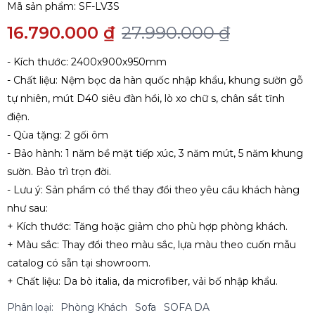
Mã sản phẩm:
SF-LV3S
16.790.000 ₫
27.990.000 ₫
- Kích thước: 2400x900x950mm
- Chất liệu: Nệm bọc da hàn quốc nhập khẩu, khung sườn gỗ
tự nhiên, mút D40 siêu đàn hồi, lò xo chữ s, chân sắt tĩnh
điện.
- Qùa tặng: 2 gối ôm
- Bảo hành: 1 năm bề mặt tiếp xúc, 3 năm mút, 5 năm khung
sườn. Bảo trì trọn đời.
- Lưu ý: Sản phẩm có thể thay đổi theo yêu cầu khách hàng
như sau:
+ Kích thước: Tăng hoặc giảm cho phù hợp phòng khách.
+ Màu sắc: Thay đổi theo màu sắc, lựa màu theo cuốn mẫu
catalog có sẵn tại showroom.
+ Chất liệu: Da bò italia, da microfiber, vải bố nhập khẩu.
Phân loại:
Phòng Khách
Sofa
SOFA DA