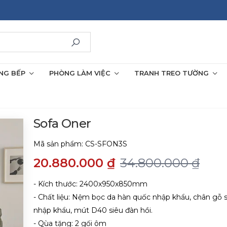
NG BẾP
PHÒNG LÀM VIỆC
TRANH TREO TƯỜNG
Sofa Oner
Mã sản phẩm:
CS-SFON3S
20.880.000 ₫
34.800.000 ₫
- Kích thước: 2400x950x850mm
- Chất liệu: Nệm bọc da hàn quốc nhập khẩu, chân gỗ 
nhập khẩu, mút D40 siêu đàn hồi.
- Qùa tặng: 2 gối ôm