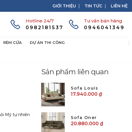
GIỚI THIỆU
|
TIN TỨC
|
LIÊN HỆ
Hotline 24/7
Tư vấn bán hàng
0982181537
0946041349
RÈM CỬA
DỰ ÁN THI CÔNG
Sản phẩm liên quan
Sofa Louis
17.940.000 ₫
sồi Mỹ tự nhiên
Sofa Oner
20.880.000 ₫