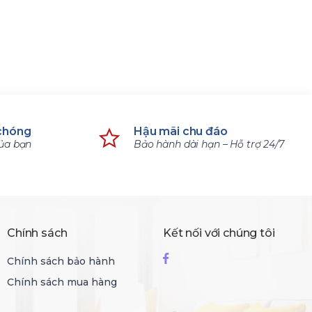
18.900.000 ₫
16.920
31.500.000 ₫
28.200
chóng
Hậu mãi chu đáo
của bạn
Bảo hành dài hạn – Hỗ trợ 24/7
Chính sách
Kết nối với chúng tôi
Chính sách bảo hành
Chính sách mua hàng