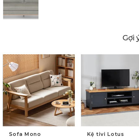
Gợi 
lide trước
Sofa Mono
Kệ tivi Lotus