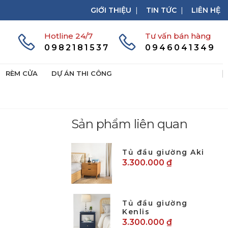
GIỚI THIỆU
|
TIN TỨC
|
LIÊN HỆ
Hotline 24/7
Tư vấn bán hàng
0982181537
0946041349
RÈM CỬA
DỰ ÁN THI CÔNG
Sản phẩm liên quan
Tủ đầu giường Aki
3.300.000 ₫
Tủ đầu giường
Kenlis
3.300.000 ₫