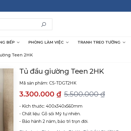
NG BẾP
PHÒNG LÀM VIỆC
TRANH TREO TƯỜNG
iường Teen 2HK
Tủ đầu giường Teen 2HK
Mã sản phẩm:
CS-TDGT2HK
3.300.000 ₫
5.500.000 ₫
- Kích thước: 400x340x560mm
- Chất liệu: Gỗ sồi Mỹ tự nhiên.
- Bảo hành 2 năm, bảo trì trọn đời.