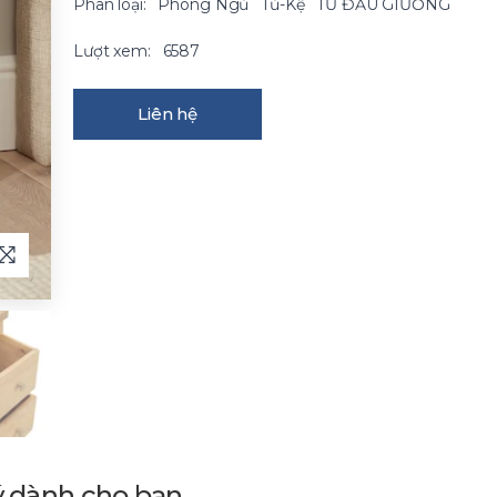
Phân loại:
Phòng Ngủ
Tủ-Kệ
TỦ ĐẦU GIƯỜNG
Lượt xem:
6587
Liên hệ
ý dành cho bạn