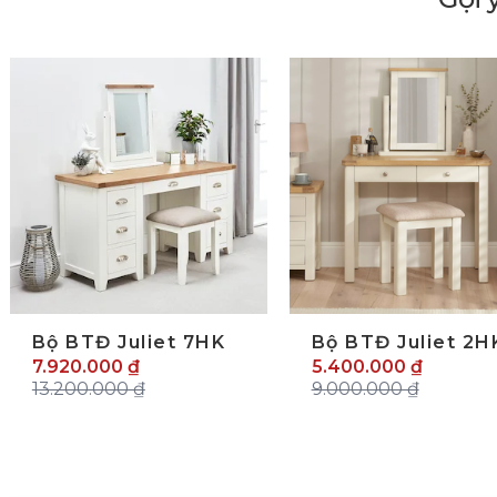
lide trước
Bộ BTĐ Juliet 7HK
Bộ BTĐ Juliet 2H
7.920.000 ₫
5.400.000 ₫
13.200.000 ₫
9.000.000 ₫