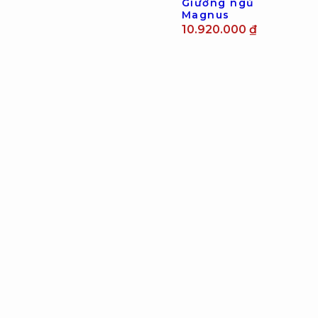
ngủ
Honshu
7.980.000
₫
Giường
ngủ Kingas
13.500.000
₫
Giường
ngủ
Magnus
10.920.000
₫