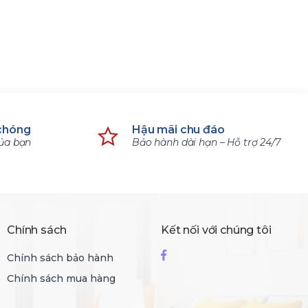
18.900.000 ₫
7.980.
31.500.000 ₫
13.300
chóng
Hậu mãi chu đáo
của bạn
Bảo hành dài hạn – Hỗ trợ 24/7
Chính sách
Kết nối với chúng tôi
Chính sách bảo hành
Chính sách mua hàng