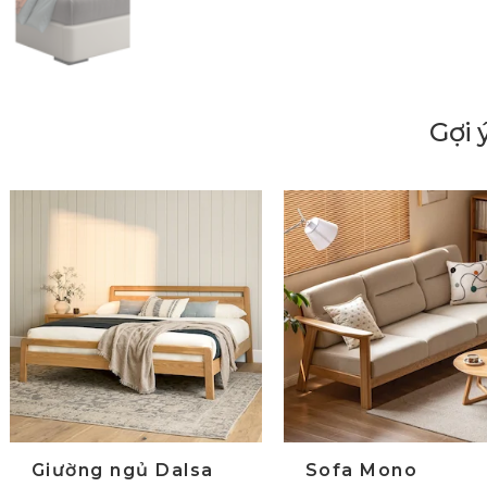
Gợi 
lide trước
Giường ngủ Dalsa
Sofa Mono