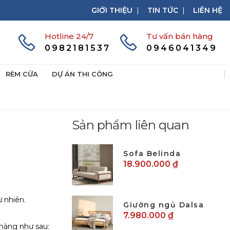
GIỚI THIỆU
|
TIN TỨC
|
LIÊN HỆ
Hotline 24/7
Tư vấn bán hàng
0982181537
0946041349
RÈM CỬA
DỰ ÁN THI CÔNG
Sản phẩm liên quan
Sofa Belinda
18.900.000 ₫
 nhiên.
Giường ngủ Dalsa
7.980.000 ₫
 hàng như sau: