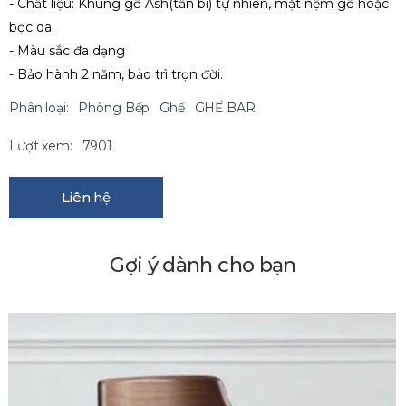
- Chất liệu: Khung gỗ Ash(tần bì) tự nhiên, mặt nệm gỗ hoặc
bọc da.
- Màu sắc đa dạng
- Bảo hành 2 năm, bảo trì trọn đời.
Phân loại:
Phòng Bếp
Ghế
GHẾ BAR
Lượt xem:
7901
Liên hệ
Gợi ý dành cho bạn