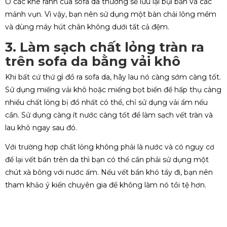
Ở các khe rãnh của sofa da thường sẽ lưu lại bụi bẩn và các
mảnh vụn. Vì vậy, bạn nên sử dụng một bàn chải lông mềm
và dùng máy hút chân không dưới tất cả đệm.
3. Làm sạch chất lỏng tràn ra
trên sofa da bằng vải khô
Khi bất cứ thứ gì đổ ra sofa da, hãy lau nó càng sớm càng tốt.
Sử dụng miếng vải khô hoặc miếng bọt biển để hấp thụ càng
nhiều chất lỏng bị đổ nhất có thể, chỉ sử dụng vải ẩm nếu
cần. Sử dụng càng ít nước càng tốt để làm sạch vết tràn và
lau khô ngay sau đó.
Với trường hợp chất lỏng không phải là nước và có nguy cơ
để lại vết bẩn trên da thì bạn có thể cần phải sử dụng một
chút xà bông với nước ấm. Nếu vết bẩn khó tẩy đi, bạn nên
tham khảo ý kiến chuyên gia để không làm nó tồi tệ hơn.