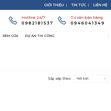
GIỚI THIỆU
|
TIN TỨC
|
LIÊN HỆ
Hotline 24/7
Tư vấn bán hàng
0982181537
0946041349
RÈM CỬA
DỰ ÁN THI CÔNG
Sắp xếp theo: