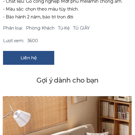
- Chất liệu: Gỗ công nghiệp Mdf phủ melamin chống ẩm.
- Màu sắc: chọn theo màu tùy thích.
- Bảo hành 2 năm, bảo trì trọn đời
Phân loại:
Phòng Khách
Tủ-Kệ
TỦ GIÀY
Lượt xem:
3600
Liên hệ
Gợi ý dành cho bạn