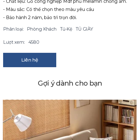
- Chất liệu: Gỗ công nghiệp Mdf phủ melamin chống ẩm.
- Màu sắc: Có thể chọn theo màu yêu cầu
- Bảo hành 2 năm, bảo trì trọn đời.
Phân loại:
Phòng Khách
Tủ-Kệ
TỦ GIÀY
Lượt xem:
4580
Liên hệ
Gợi ý dành cho bạn