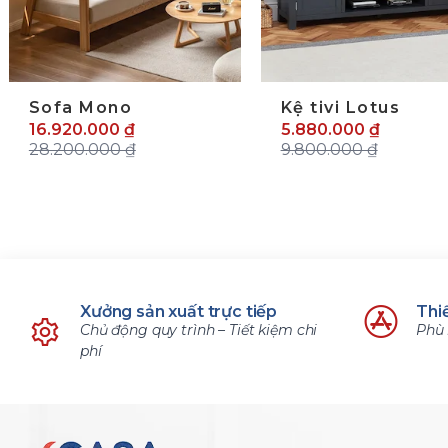
lide trước
Sofa Mono
Kệ tivi Lotus
16.920.000 ₫
5.880.000 ₫
28.200.000 ₫
9.800.000 ₫
Xưởng sản xuất trực tiếp
Thiế
Chủ động quy trình – Tiết kiệm chi
Phù 
phí