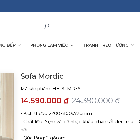
NG BẾP
PHÒNG LÀM VIỆC
TRANH TREO TƯỜNG
Sofa Mordic
Mã sản phẩm:
HH-SFMD3S
14.590.000 ₫
24.390.000 ₫
- Kích thước: 2200x800x720mm
- Chất liệu: Nệm vải bố nhập khẩu, chân sắt đen, mút 
hồi.
- Qùa tặng: 2 gối ôm