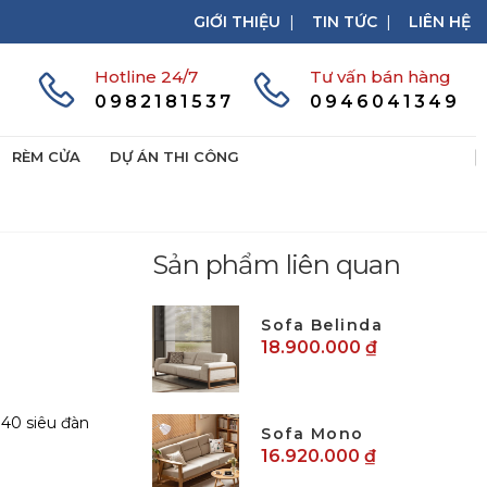
GIỚI THIỆU
|
TIN TỨC
|
LIÊN HỆ
Hotline 24/7
Tư vấn bán hàng
0982181537
0946041349
RÈM CỬA
DỰ ÁN THI CÔNG
Sản phẩm liên quan
Sofa Belinda
18.900.000 ₫
D40 siêu đàn
Sofa Mono
16.920.000 ₫