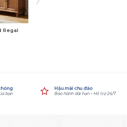
Slide tiếp theo
d Regal
Sofa Belinda
Sofa
18.900.000 ₫
16.920
31.500.000 ₫
28.200
chóng
Hậu mãi chu đáo
của bạn
Bảo hành dài hạn – Hỗ trợ 24/7