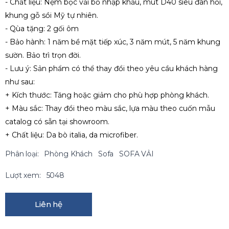
- Chất liệu: Nệm bọc vải bố nhập khẩu, mút D40 siêu đàn hồi,
khung gỗ sồi Mỹ tự nhiên.
- Qùa tặng: 2 gối ôm
- Bảo hành: 1 năm bề mặt tiếp xúc, 3 năm mút, 5 năm khung
sườn. Bảo trì trọn đời.
- Lưu ý: Sản phẩm có thể thay đổi theo yêu cầu khách hàng
như sau:
+ Kích thước: Tăng hoặc giảm cho phù hợp phòng khách.
+ Màu sắc: Thay đổi theo màu sắc, lựa màu theo cuốn mẫu
catalog có sẵn tại showroom.
+ Chất liệu: Da bò italia, da microfiber.
Phân loại:
Phòng Khách
Sofa
SOFA VẢI
Lượt xem:
5048
Liên hệ