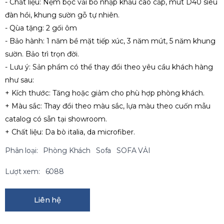
- Chất liệu: Nệm bọc vải bố nhập khẩu cao cấp, mút D40 siêu
đàn hồi, khung sườn gỗ tự nhiên.
- Qùa tặng: 2 gối ôm
- Bảo hành: 1 năm bề mặt tiếp xúc, 3 năm mút, 5 năm khung
sườn. Bảo trì trọn đời.
- Lưu ý: Sản phẩm có thể thay đổi theo yêu cầu khách hàng
như sau:
+ Kích thước: Tăng hoặc giảm cho phù hợp phòng khách.
+ Màu sắc: Thay đổi theo màu sắc, lựa màu theo cuốn mẫu
catalog có sẵn tại showroom.
+ Chất liệu: Da bò italia, da microfiber.
Phân loại:
Phòng Khách
Sofa
SOFA VẢI
Lượt xem:
6088
Liên hệ