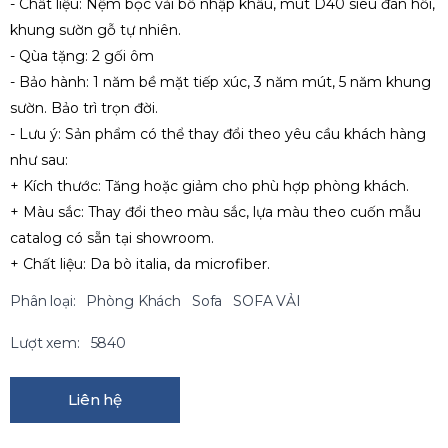
- Chất liệu: Nệm bọc vải bố nhập khẩu, mút D40 siêu đàn hồi,
khung sườn gỗ tự nhiên.
- Qùa tặng: 2 gối ôm
- Bảo hành: 1 năm bề mặt tiếp xúc, 3 năm mút, 5 năm khung
sườn. Bảo trì trọn đời.
- Lưu ý: Sản phẩm có thể thay đổi theo yêu cầu khách hàng
như sau:
+ Kích thước: Tăng hoặc giảm cho phù hợp phòng khách.
+ Màu sắc: Thay đổi theo màu sắc, lựa màu theo cuốn mẫu
catalog có sẵn tại showroom.
+ Chất liệu: Da bò italia, da microfiber.
Phân loại:
Phòng Khách
Sofa
SOFA VẢI
Lượt xem:
5840
Liên hệ