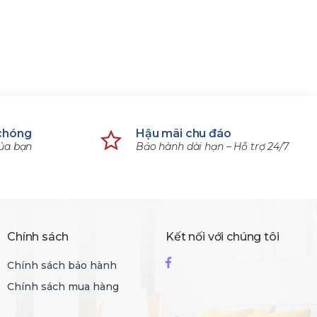
18.900.000 ₫
16.920
31.500.000 ₫
28.200
chóng
Hậu mãi chu đáo
của bạn
Bảo hành dài hạn – Hỗ trợ 24/7
Chính sách
Kết nối với chúng tôi
Chính sách bảo hành
Chính sách mua hàng