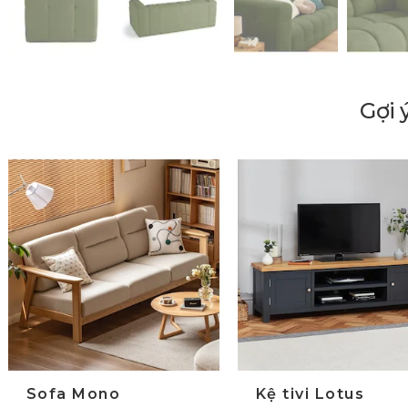
Gợi 
lide trước
Sofa Mono
Kệ tivi Lotus