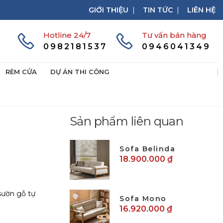
GIỚI THIỆU
|
TIN TỨC
|
LIÊN HỆ
Hotline 24/7
Tư vấn bán hàng
0982181537
0946041349
RÈM CỬA
DỰ ÁN THI CÔNG
Sản phẩm liên quan
Sofa Belinda
18.900.000 ₫
sườn gỗ tự
Sofa Mono
16.920.000 ₫