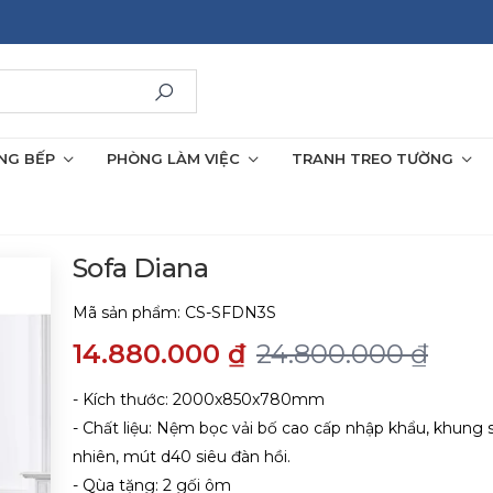
NG BẾP
PHÒNG LÀM VIỆC
TRANH TREO TƯỜNG
Sofa Diana
Mã sản phẩm:
CS-SFDN3S
14.880.000 ₫
24.800.000 ₫
- Kích thước: 2000x850x780mm
- Chất liệu: Nệm bọc vải bố cao cấp nhập khẩu, khung 
nhiên, mút d40 siêu đàn hồi.
- Qùa tặng: 2 gối ôm