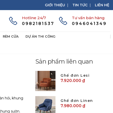
GIỚI THIỆU
|
TIN TỨC
|
LIÊN HỆ
Hotline 24/7
Tư vấn bán hàng
0982181537
0946041349
RÈM CỬA
DỰ ÁN THI CÔNG
Sản phẩm liên quan
Ghế đơn Lesi
7.920.000 ₫
àn hồi, khung
Ghế đơn Linen
7.980.000 ₫
khung sườn.