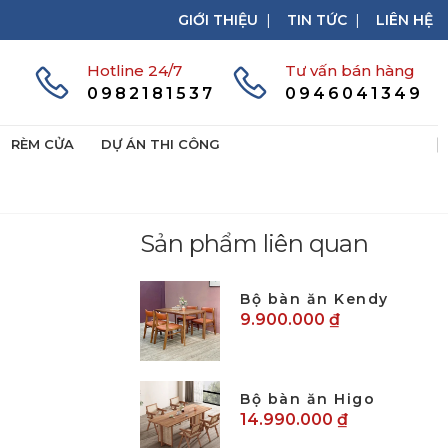
GIỚI THIỆU
|
TIN TỨC
|
LIÊN HỆ
Hotline 24/7
Tư vấn bán hàng
0982181537
0946041349
RÈM CỬA
DỰ ÁN THI CÔNG
Sản phẩm liên quan
Bộ bàn ăn Kendy
9.900.000 ₫
Bộ bàn ăn Higo
14.990.000 ₫