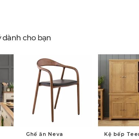
ý dành cho bạn
K
Ghế ăn Neva
Kệ bếp Tee