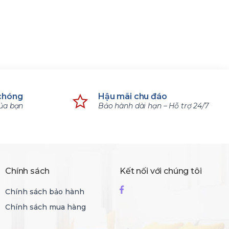
11.790.000 ₫
1.800.
19.690.000 ₫
3.000.
chóng
Hậu mãi chu đáo
của bạn
Bảo hành dài hạn – Hỗ trợ 24/7
Chính sách
Kết nối với chúng tôi
Chính sách bảo hành
Chính sách mua hàng