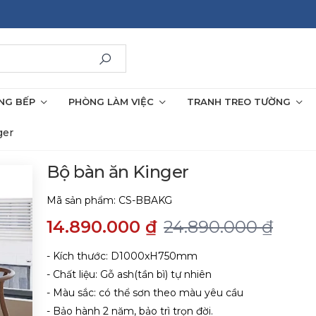
NG BẾP
PHÒNG LÀM VIỆC
TRANH TREO TƯỜNG
ger
Bộ bàn ăn Kinger
Mã sản phẩm:
CS-BBAKG
14.890.000 ₫
24.890.000 ₫
- Kích thước: D1000xH750mm
- Chất liệu: Gỗ ash(tần bì) tự nhiên
- Màu sắc: có thể sơn theo màu yêu cầu
- Bảo hành 2 năm, bảo trì trọn đời.