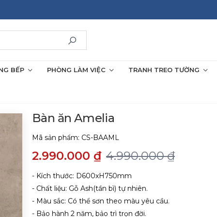
NG BẾP
PHÒNG LÀM VIỆC
TRANH TREO TƯỜNG
Bàn ăn Amelia
Mã sản phẩm:
CS-BAAML
2.990.000 ₫
4.990.000 ₫
- Kích thước: D600xH750mm
- Chất liệu: Gỗ Ash(tần bì) tự nhiên.
- Màu sắc: Có thể sơn theo màu yêu cầu.
- Bảo hành 2 năm, bảo trì trọn đời.