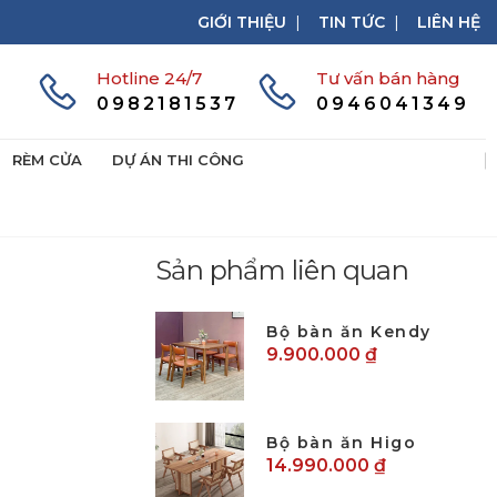
GIỚI THIỆU
|
TIN TỨC
|
LIÊN HỆ
Hotline 24/7
Tư vấn bán hàng
0982181537
0946041349
RÈM CỬA
DỰ ÁN THI CÔNG
Sản phẩm liên quan
Bộ bàn ăn Kendy
9.900.000 ₫
Bộ bàn ăn Higo
14.990.000 ₫