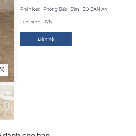
Phân loại:
Phòng Bếp
Bàn
BỘ BÀN ĂN
Lượt xem:
178
Liên hệ
ý dành cho bạn